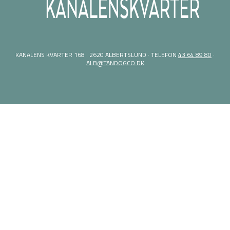
KANALENS KVARTER 168 · 2620 ALBERTSLUND · TELEFON
43 64 89 80
·
ALB@TANDOGCO.DK