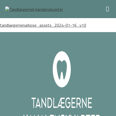
tandlaegernenarkose_assets_2024-01-16_v10