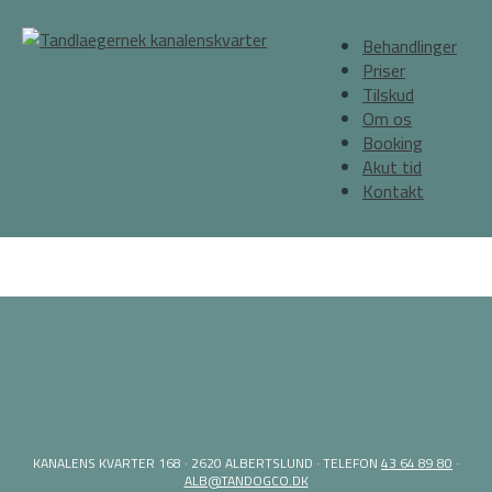
Behandlinger
Priser
Tilskud
Om os
Booking
Akut tid
Kontakt
KANALENS KVARTER 168 · 2620 ALBERTSLUND · TELEFON
43 64 89 80
·
ALB@TANDOGCO.DK