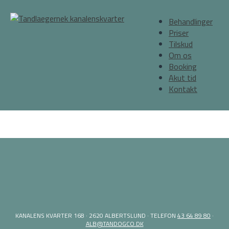
Behandlinger
Priser
Tilskud
Om os
Booking
Akut tid
Kontakt
KANALENS KVARTER 168 · 2620 ALBERTSLUND · TELEFON
43 64 89 80
·
ALB@TANDOGCO.DK