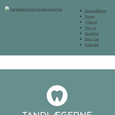
Behandlinger
Priser
Tilskud
Om os
Booking
Akut tid
Kontakt