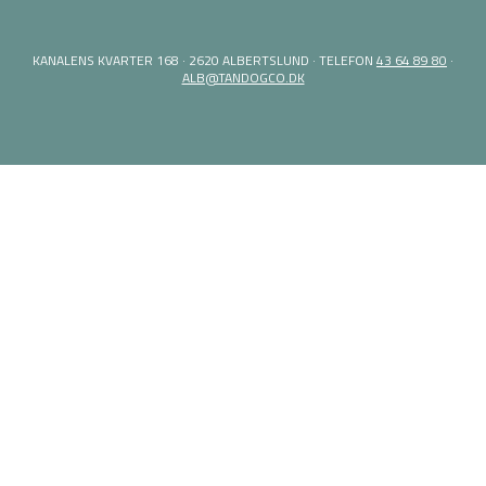
KANALENS KVARTER 168 · 2620 ALBERTSLUND · TELEFON
43 64 89 80
·
ALB@TANDOGCO.DK