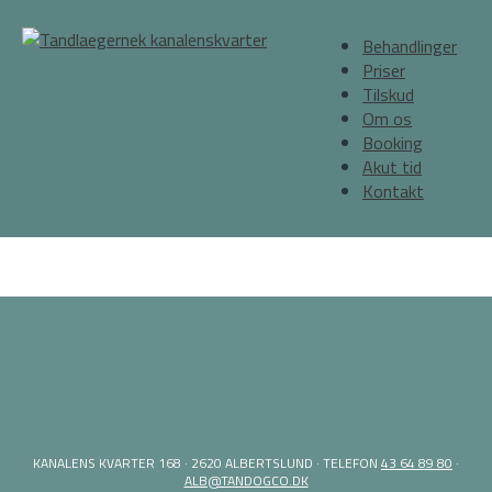
Behandlinger
Priser
Tilskud
Om os
Booking
Akut tid
Kontakt
KANALENS KVARTER 168 · 2620 ALBERTSLUND · TELEFON
43 64 89 80
·
ALB@TANDOGCO.DK