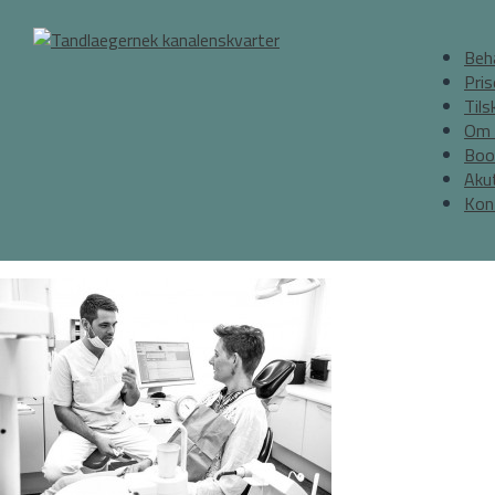
Beh
Pris
Tils
Om 
Boo
Akut
Kon