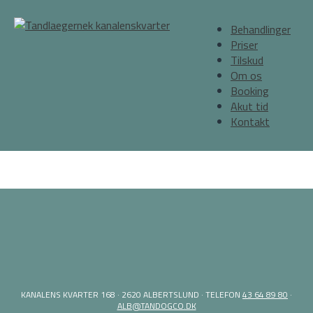
Behandlinger
Priser
Tilskud
Om os
Booking
Akut tid
Kontakt
KANALENS KVARTER 168 · 2620 ALBERTSLUND · TELEFON
43 64 89 80
·
ALB@TANDOGCO.DK