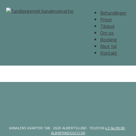
Behandlinger
Priser
Tilskud
Om os
Booking
Akut tid
Kontakt
KANALENS KVARTER 168 · 2620 ALBERTSLUND · TELEFON
43 64 89 80
·
ALB@TANDOGCO.DK